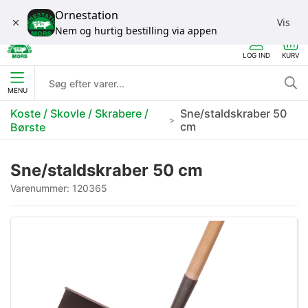
Ornestation
Vis
Nem og hurtig bestilling via appen
LOG IND
KURV
MENU
Koste / Skovle / Skrabere /
Sne/staldskraber 50
cm
Børste
Sne/staldskraber 50 cm
Varenummer:
120365