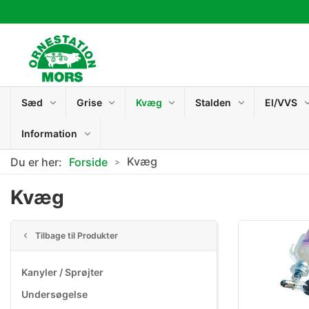
Sæd
Grise
Kvæg
Stalden
El/VVS
Information
Kvæg
Du er her:
Forside
Kvæg
Tilbage til Produkter
Kanyler / Sprøjter
Undersøgelse