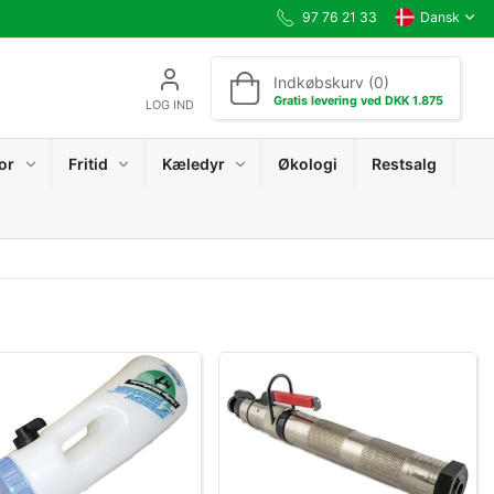
97 76 21 33
Dansk
Indkøbskurv (0)
Gratis levering ved DKK 1.875
LOG IND
or
Fritid
Kæledyr
Økologi
Restsalg