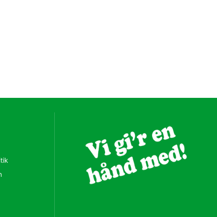
tik
n