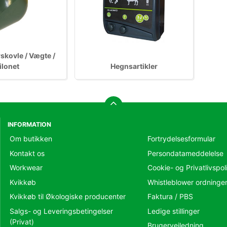
rskovle / Vægte /
ilonet
Hegnsartikler
INFORMATION
Om butikken
Fortrydelsesformular
Kontakt os
Persondatameddelelse
Workwear
Cookie- og Privatlivspoli
Kvikkøb
Whistleblower ordninge
Kvikkøb til Økologiske producenter
Faktura / PBS
Salgs- og Leveringsbetingelser
Ledige stillinger
(Privat)
Brugervejledning