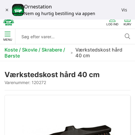
Ornestation
Vis
Nem og hurtig bestilling via appen
LOG IND
KURV
MENU
Koste / Skovle / Skrabere /
Værkstedskost hård
40 cm
Børste
Værkstedskost hård 40 cm
Varenummer:
120272