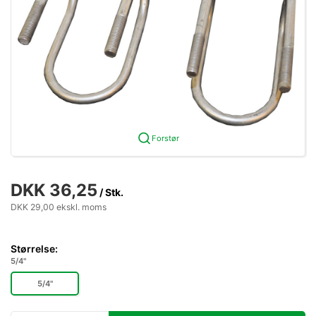
Forstør
DKK 36,25
/ Stk.
DKK 29,00 ekskl. moms
Størrelse:
5/4"
5/4"