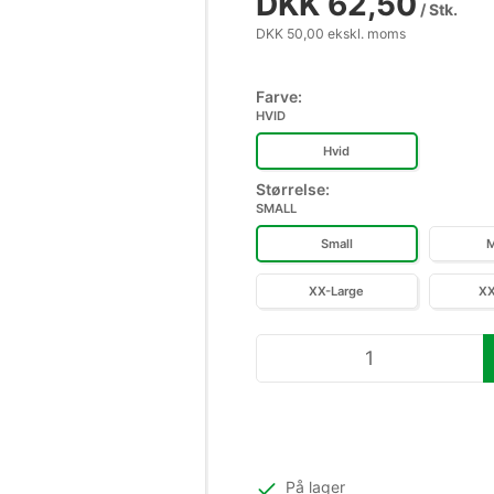
DKK 62,50
/ Stk.
DKK 50,00 ekskl. moms
Farve:
HVID
Hvid
Størrelse:
SMALL
Small
M
XX-Large
XX
På lager