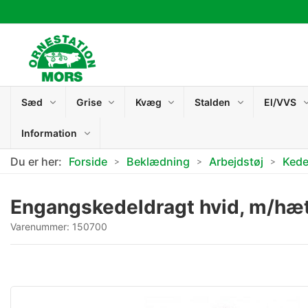
Sæd
Grise
Kvæg
Stalden
El/VVS
Information
Du er her:
Forside
Beklædning
Arbejdstøj
Kede
Engangskedeldragt hvid, m/hæ
Varenummer:
150700