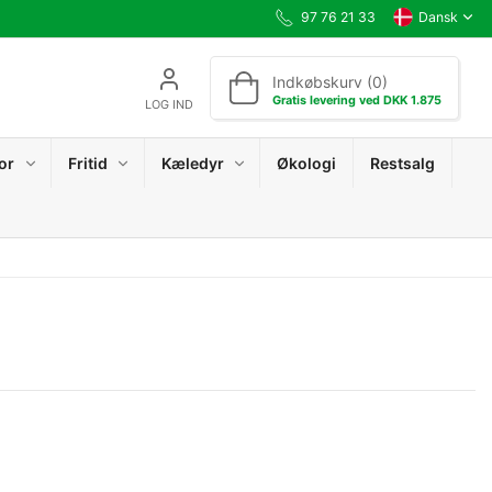
97 76 21 33
Dansk
Indkøbskurv (0)
Gratis levering ved DKK 1.875
LOG IND
or
Fritid
Kæledyr
Økologi
Restsalg